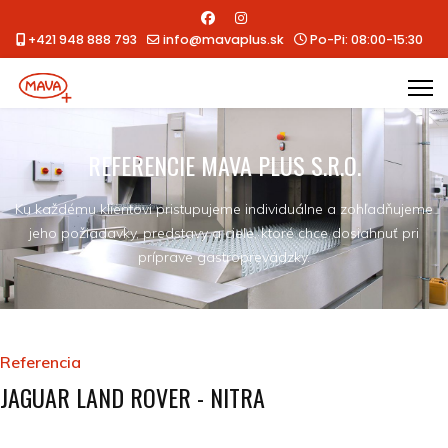
+421 948 888 793
info@mavaplus.sk
Po-Pi: 08:00-15:30
REFERENCIE MAVA PLUS S.R.O.
Ku každému klientovi pristupujeme individuálne a zohľadňujeme
jeho požiadavky, predstavy a ciele, ktoré chce dosiahnuť pri
príprave gastroprevádzky.
Referencia
JAGUAR LAND ROVER - NITRA