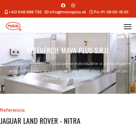
+421 948 888 793
info@mavaplus.sk
Po-Pi: 08:00-15:30
REFERENCIE MAVA PLUS S.R.O.
Ku každému klientovi pristupujeme individuálne a zohľadňujeme
jeho požiadavky, predstavy a ciele, ktoré chce dosiahnuť pri
príprave gastroprevádzky.
Referencia
JAGUAR LAND ROVER - NITRA