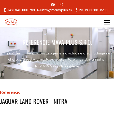
+421 948 888 793
info@mavaplus.sk
Po-Pi: 08:00-15:30
REFERENCIE MAVA PLUS S.R.O.
Ku každému klientovi pristupujeme individuálne a zohľadňujeme
jeho požiadavky, predstavy a ciele, ktoré chce dosiahnuť pri
príprave gastroprevádzky.
Referencia
JAGUAR LAND ROVER - NITRA