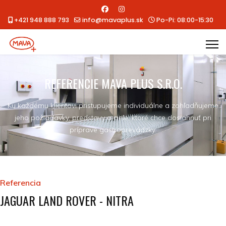
+421 948 888 793
info@mavaplus.sk
Po-Pi: 08:00-15:30
REFERENCIE MAVA PLUS S.R.O.
Ku každému klientovi pristupujeme individuálne a zohľadňujeme
jeho požiadavky, predstavy a ciele, ktoré chce dosiahnuť pri
príprave gastroprevádzky.
Referencia
JAGUAR LAND ROVER - NITRA