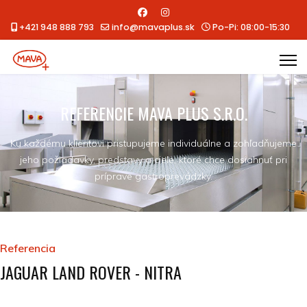
+421 948 888 793
info@mavaplus.sk
Po-Pi: 08:00-15:30
REFERENCIE MAVA PLUS S.R.O.
Ku každému klientovi pristupujeme individuálne a zohľadňujeme
jeho požiadavky, predstavy a ciele, ktoré chce dosiahnuť pri
príprave gastroprevádzky.
Referencia
JAGUAR LAND ROVER - NITRA