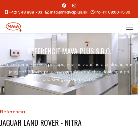
+421 948 888 793
info@mavaplus.sk
Po-Pi: 08:00-15:30
REFERENCIE MAVA PLUS S.R.O.
Ku každému klientovi pristupujeme individuálne a zohľadňujeme
jeho požiadavky, predstavy a ciele, ktoré chce dosiahnuť pri
príprave gastroprevádzky.
Referencia
JAGUAR LAND ROVER - NITRA