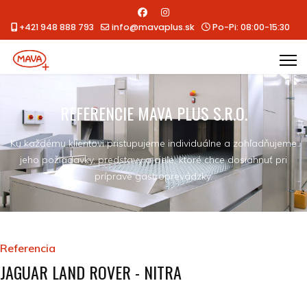
+421 948 888 793
info@mavaplus.sk
Po-Pi: 08:00-15:30
REFERENCIE MAVA PLUS S.R.O.
Ku každému klientovi pristupujeme individuálne a zohľadňujeme
jeho požiadavky, predstavy a ciele, ktoré chce dosiahnuť pri
príprave gastroprevádzky.
Referencia
JAGUAR LAND ROVER - NITRA