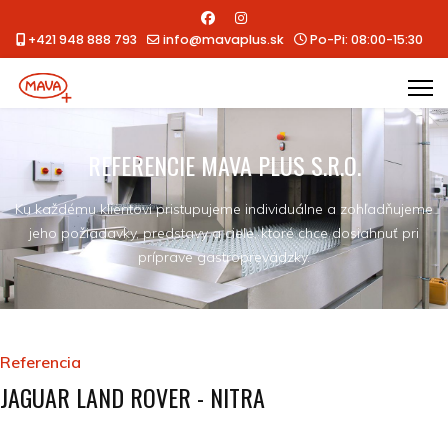
+421 948 888 793
info@mavaplus.sk
Po-Pi: 08:00-15:30
REFERENCIE MAVA PLUS S.R.O.
Ku každému klientovi pristupujeme individuálne a zohľadňujeme
jeho požiadavky, predstavy a ciele, ktoré chce dosiahnuť pri
príprave gastroprevádzky.
Referencia
JAGUAR LAND ROVER - NITRA