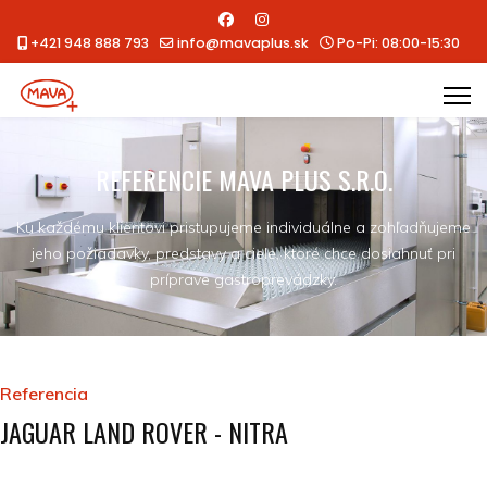
+421 948 888 793
info@mavaplus.sk
Po-Pi: 08:00-15:30
REFERENCIE MAVA PLUS S.R.O.
Ku každému klientovi pristupujeme individuálne a zohľadňujeme
jeho požiadavky, predstavy a ciele, ktoré chce dosiahnuť pri
príprave gastroprevádzky.
Referencia
JAGUAR LAND ROVER - NITRA