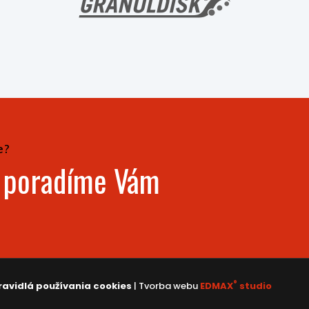
e?
- poradíme Vám
®
ravidlá používania cookies
| Tvorba webu
EDMAX
studio