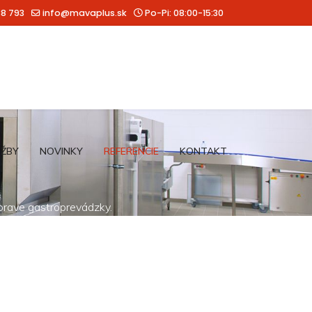
88 793
info@mavaplus.sk
Po-Pi: 08:00-15:30
UŽBY
NOVINKY
REFERENCIE
KONTAKT
íprave gastroprevádzky.