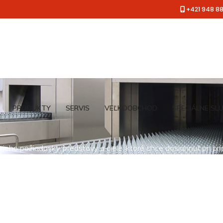
+421 948 8
PRODUKTY
SERVIS
VEĽKOOBCHOD
ŠPECIÁLNE SL
jeho požiadavky, predstavy a ciele, ktoré chce dosiahnuť pri pr