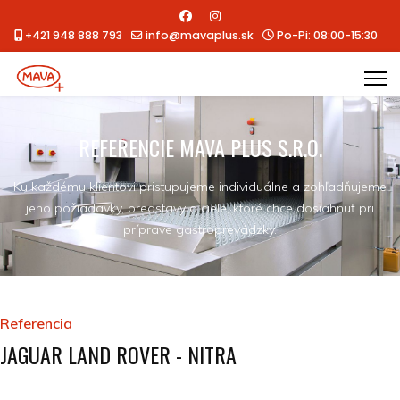
+421 948 888 793
info@mavaplus.sk
Po-Pi: 08:00-15:30
REFERENCIE MAVA PLUS S.R.O.
Ku každému klientovi pristupujeme individuálne a zohľadňujeme
jeho požiadavky, predstavy a ciele, ktoré chce dosiahnuť pri
príprave gastroprevádzky.
Referencia
JAGUAR LAND ROVER - NITRA