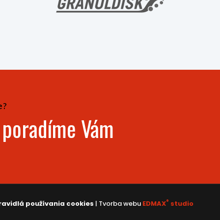
e?
- poradíme Vám
®
ravidlá používania cookies
| Tvorba webu
EDMAX
studio