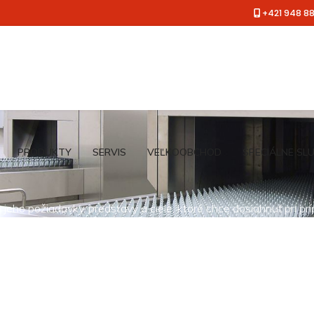
+421 948 8
PRODUKTY
SERVIS
VEĽKOOBCHOD
ŠPECIÁLNE SL
jeho požiadavky, predstavy a ciele, ktoré chce dosiahnuť pri pr