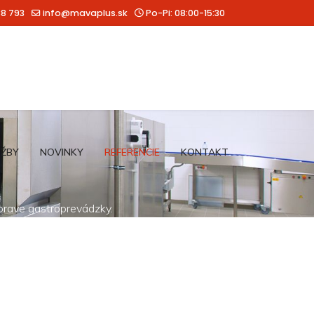
88 793
info@mavaplus.sk
Po-Pi: 08:00-15:30
UŽBY
NOVINKY
REFERENCIE
KONTAKT
íprave gastroprevádzky.