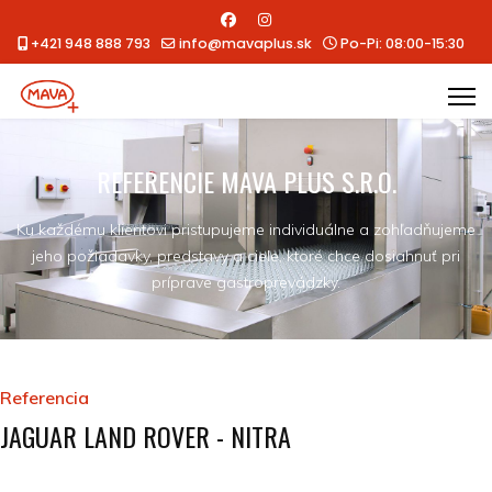
+421 948 888 793
info@mavaplus.sk
Po-Pi: 08:00-15:30
REFERENCIE MAVA PLUS S.R.O.
Ku každému klientovi pristupujeme individuálne a zohľadňujeme
jeho požiadavky, predstavy a ciele, ktoré chce dosiahnuť pri
príprave gastroprevádzky.
Referencia
JAGUAR LAND ROVER - NITRA