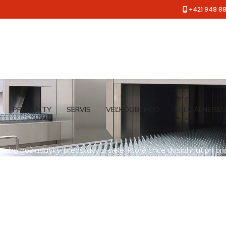
+421 948 8
PRODUKTY
SERVIS
VEĽKOOBCHOD
ŠPECIÁLNE SL
jeho požiadavky, predstavy a ciele, ktoré chce dosiahnuť pri pr