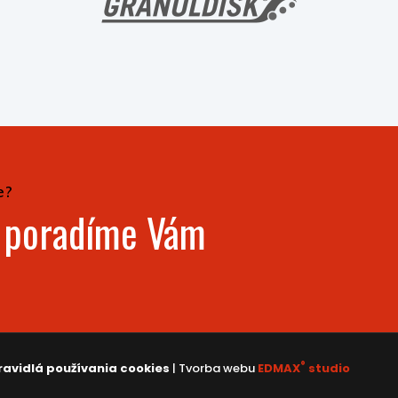
e?
- poradíme Vám
®
ravidlá používania cookies
| Tvorba webu
EDMAX
studio