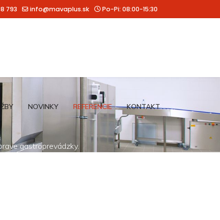
88 793
info@mavaplus.sk
Po-Pi: 08:00-15:30
UŽBY
NOVINKY
REFERENCIE
KONTAKT
íprave gastroprevádzky.