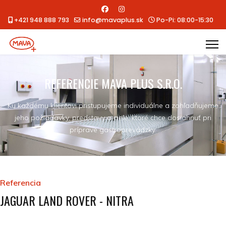
+421 948 888 793
info@mavaplus.sk
Po-Pi: 08:00-15:30
REFERENCIE MAVA PLUS S.R.O.
Ku každému klientovi pristupujeme individuálne a zohľadňujeme
jeho požiadavky, predstavy a ciele, ktoré chce dosiahnuť pri
príprave gastroprevádzky.
Referencia
JAGUAR LAND ROVER - NITRA