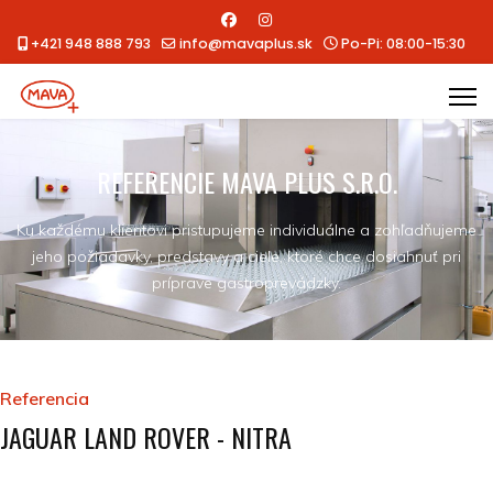
+421 948 888 793
info@mavaplus.sk
Po-Pi: 08:00-15:30
REFERENCIE MAVA PLUS S.R.O.
Ku každému klientovi pristupujeme individuálne a zohľadňujeme
jeho požiadavky, predstavy a ciele, ktoré chce dosiahnuť pri
príprave gastroprevádzky.
Referencia
JAGUAR LAND ROVER - NITRA