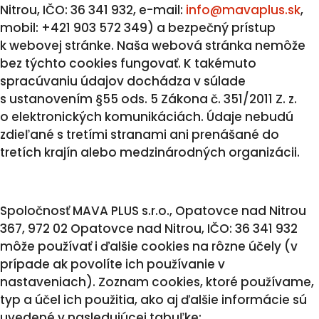
Nitrou, IČO: 36 341 932, e-mail:
info@mavaplus.sk
,
mobil: +421 903 572 349) a bezpečný prístup
k webovej stránke. Naša webová stránka nemôže
bez týchto cookies fungovať. K takémuto
spracúvaniu údajov dochádza v súlade
s ustanovením §55 ods. 5 Zákona č. 351/2011 Z. z.
o elektronických komunikáciách. Údaje nebudú
zdieľané s tretími stranami ani prenášané do
tretích krajín alebo medzinárodných organizácii.
Spoločnosť MAVA PLUS s.r.o., Opatovce nad Nitrou
367, 972 02 Opatovce nad Nitrou, IČO: 36 341 932
môže používať i ďalšie cookies na rôzne účely (v
prípade ak povolíte ich používanie v
nastaveniach). Zoznam cookies, ktoré používame,
typ a účel ich použitia, ako aj ďalšie informácie sú
uvedené v nasledujúcej tabuľke: