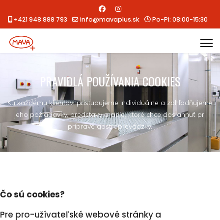
+421 948 888 793
info@mavaplus.sk
Po-Pi: 08:00-15:30
PRAVIDLÁ POUŽÍVANIA COOKIES
Ku každému klientovi pristupujeme individuálne a zohľadňujeme
jeho požiadavky, predstavy a ciele, ktoré chce dosiahnuť pri
príprave gastroprevádzky.
Čo sú cookies?
Pre pro-užívateľské webové stránky a