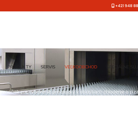
+421 948 8
PRODUKTY
SERVIS
VEĽKOOBCHOD
ŠPECIÁLNE SL
načiek pre vybavenie prevádzky v oblastiach chladenie a pizz