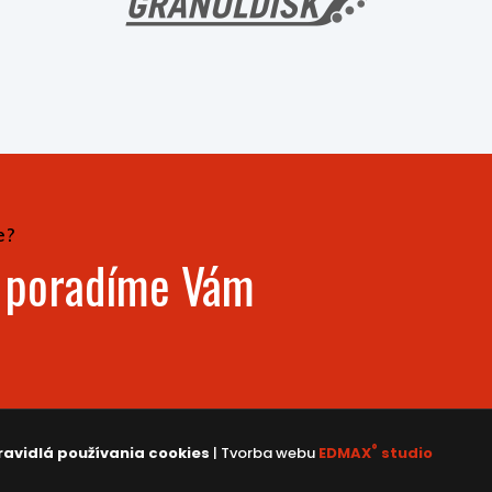
e?
- poradíme Vám
®
ravidlá používania cookies
| Tvorba webu
EDMAX
studio