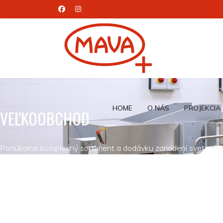
HOME
O NÁS
PROJEKCIA
VEĽKOOBCHOD
Ponúkame komplexný sortiment a dodávku zariadení svetových z