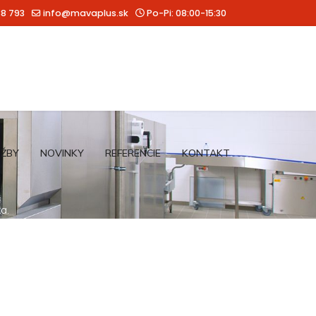
88 793
info@mavaplus.sk
Po-Pi: 08:00-15:30
UŽBY
NOVINKY
REFERENCIE
KONTAKT
a.