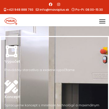
+421 948 888 793
info@mavaplus.sk
Po-Pi: 08:00-15:30
Výpočet
Prevádzku starostlivo a exaktne vypočítame.
Koncept
Spracujeme koncept s minimom technológií a maximálnym