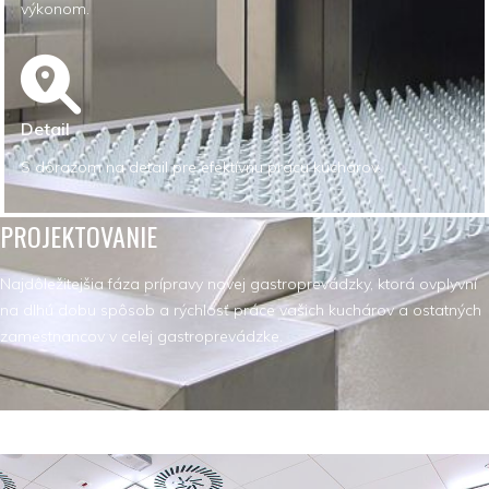
výkonom.
Detail
S dôrazom na detail pre efektívnu prácu kuchárov.
PROJEKTOVANIE
Najdôležitejšia fáza prípravy novej gastroprevádzky, ktorá ovplyvní
na dlhú dobu spôsob a rýchlosť práce vašich kuchárov a ostatných
zamestnancov v celej gastroprevádzke.