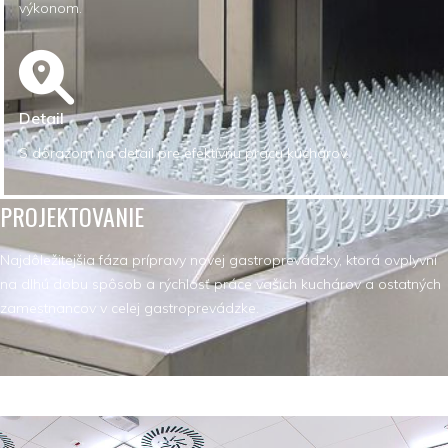
výkonom.
Detail
S dôrazom na detail pre efektívnu prácu kuchárov.
PROJEKTOVANIE
Najdôležitejšia fáza prípravy novej gastroprevádzky, ktorá ovplyvní
na dlhú dobu spôsob a rýchlosť práce vašich kuchárov a ostatných
zamestnancov v celej gastroprevádzke.