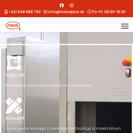
+421 948 888 793
info@mavaplus.sk
Po-Pi: 08:00-15:30
Výpočet
Prevádzku starostlivo a exaktne vypočítame.
Koncept
Spracujeme koncept s minimom technológií a maximálnym