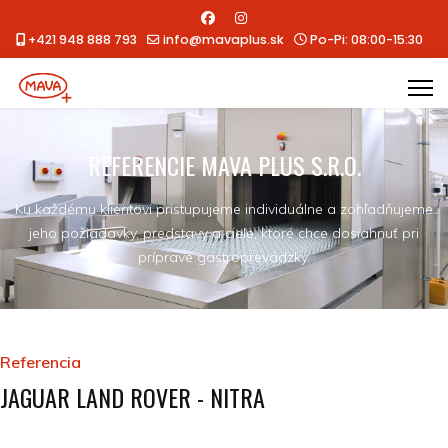
+421 948 888 793
info@mavaplus.sk
Po-Pi: 08:00-15:30
REFERENCIE MAVA PLUS S.R.O.
Ku každému klientovi pristupujeme individuálne a zohľadňujeme
jeho požiadavky, predstavy a ciele, ktoré chce dosiahnuť pri
príprave gastroprevádzky.
Referencia
JAGUAR LAND ROVER - NITRA