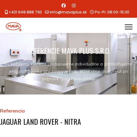
+421 948 888 793
info@mavaplus.sk
Po-Pi: 08:00-15:30
REFERENCIE MAVA PLUS S.R.O.
Ku každému klientovi pristupujeme individuálne a zohľadňujeme
jeho požiadavky, predstavy a ciele, ktoré chce dosiahnuť pri
príprave gastroprevádzky.
Referencia
JAGUAR LAND ROVER - NITRA