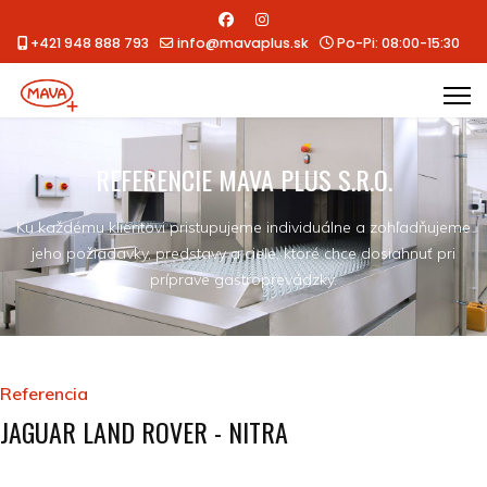
+421 948 888 793
info@mavaplus.sk
Po-Pi: 08:00-15:30
REFERENCIE MAVA PLUS S.R.O.
Ku každému klientovi pristupujeme individuálne a zohľadňujeme
jeho požiadavky, predstavy a ciele, ktoré chce dosiahnuť pri
príprave gastroprevádzky.
Referencia
JAGUAR LAND ROVER - NITRA