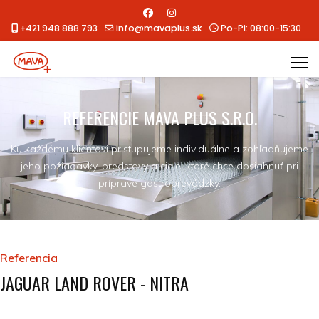
+421 948 888 793
info@mavaplus.sk
Po-Pi: 08:00-15:30
REFERENCIE MAVA PLUS S.R.O.
Ku každému klientovi pristupujeme individuálne a zohľadňujeme
jeho požiadavky, predstavy a ciele, ktoré chce dosiahnuť pri
príprave gastroprevádzky.
Referencia
JAGUAR LAND ROVER - NITRA