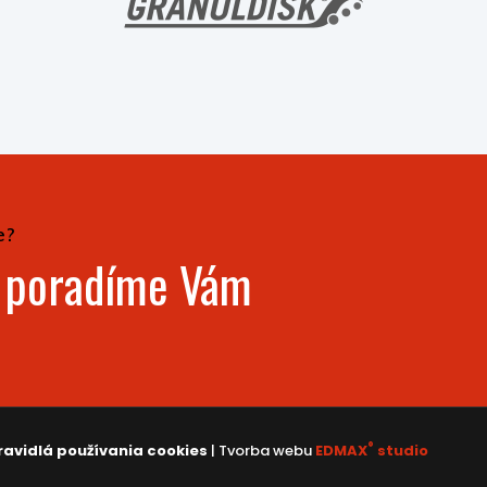
e?
- poradíme Vám
®
ravidlá používania cookies
| Tvorba webu
EDMAX
studio