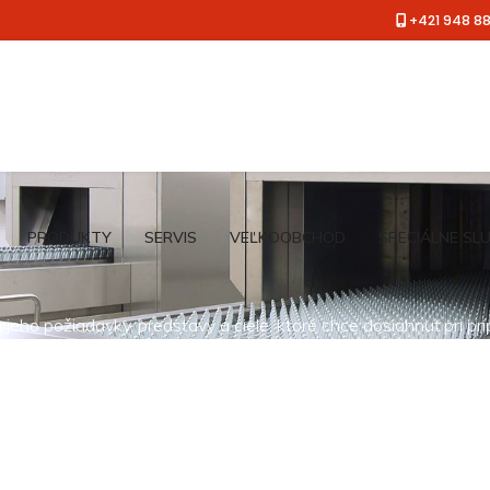
+421 948 8
PRODUKTY
SERVIS
VEĽKOOBCHOD
ŠPECIÁLNE SL
jeho požiadavky, predstavy a ciele, ktoré chce dosiahnuť pri pr