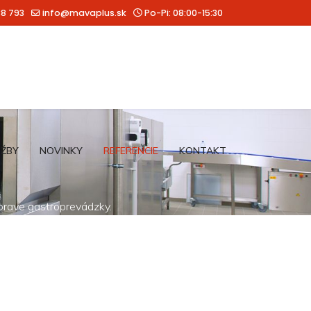
88 793
info@mavaplus.sk
Po-Pi: 08:00-15:30
UŽBY
NOVINKY
REFERENCIE
KONTAKT
íprave gastroprevádzky.