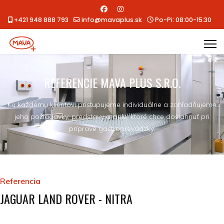
+421 948 888 793
info@mavaplus.sk
Po-Pi: 08:00-15:30
REFERENCIE MAVA PLUS S.R.O.
Ku každému klientovi pristupujeme individuálne a zohľadňujeme
jeho požiadavky, predstavy a ciele, ktoré chce dosiahnuť pri
príprave gastroprevádzky.
Referencia
JAGUAR LAND ROVER - NITRA