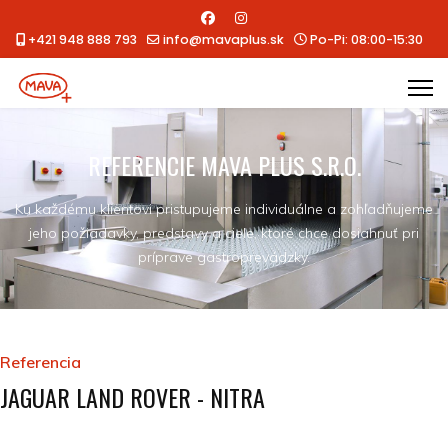
+421 948 888 793
info@mavaplus.sk
Po-Pi: 08:00-15:30
REFERENCIE MAVA PLUS S.R.O.
Ku každému klientovi pristupujeme individuálne a zohľadňujeme
jeho požiadavky, predstavy a ciele, ktoré chce dosiahnuť pri
príprave gastroprevádzky.
Referencia
JAGUAR LAND ROVER - NITRA